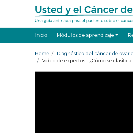
Inicio
Módulos de aprendizaje
R
Home
Diagnóstico del cáncer de ovari
Video de expertos - ¿Cómo se clasifica