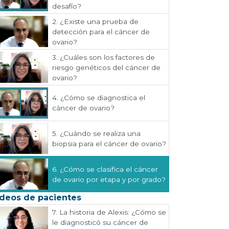
desafío?
2.
¿Existe una prueba de
detección para el cáncer de
ovario?
3.
¿Cuáles son los factores de
riesgo genéticos del cáncer de
ovario?
4.
¿Cómo se diagnostica el
cáncer de ovario?
5.
¿Cuándo se realiza una
biopsia para el cáncer de ovario?
6.
¿Cómo se clasifica el cáncer
de ovario por etapa y por grado?
deos de pacientes
7.
La historia de Alexis: ¿Cómo se
le diagnosticó su cáncer de