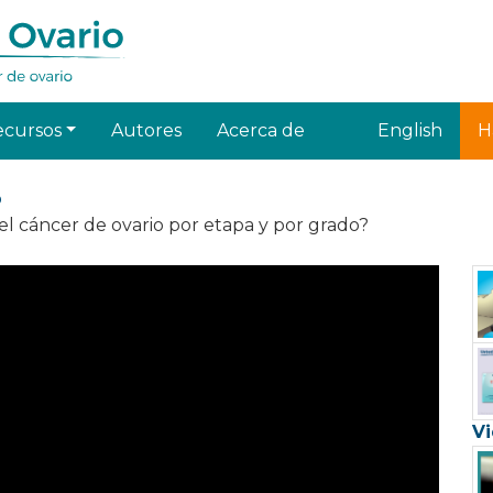
ecursos
Autores
Acerca de
English
H
o
 el cáncer de ovario por etapa y por grado?
Vi