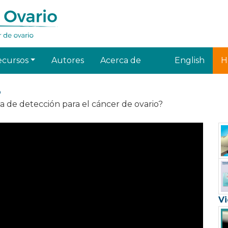
ecursos
Autores
Acerca de
English
H
o
a de detección para el cáncer de ovario?
Vi