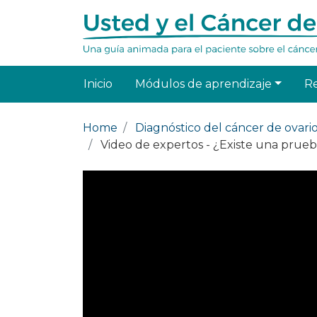
Inicio
Módulos de aprendizaje
R
Home
Diagnóstico del cáncer de ovari
Video de expertos - ¿Existe una prueb