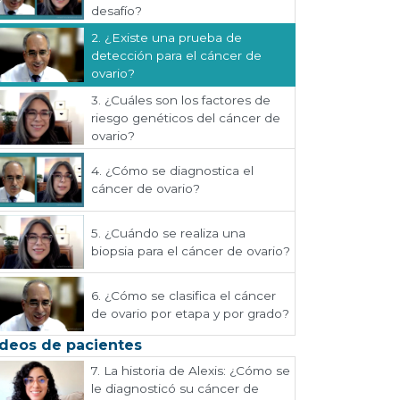
desafío?
2.
¿Existe una prueba de
detección para el cáncer de
ovario?
3.
¿Cuáles son los factores de
riesgo genéticos del cáncer de
ovario?
4.
¿Cómo se diagnostica el
cáncer de ovario?
5.
¿Cuándo se realiza una
biopsia para el cáncer de ovario?
6.
¿Cómo se clasifica el cáncer
de ovario por etapa y por grado?
deos de pacientes
7.
La historia de Alexis: ¿Cómo se
le diagnosticó su cáncer de