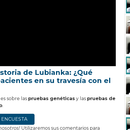
istoria de Lubianka: ¿Qué
pacientes en su travesía con el
es sobre las
pruebas genéticas
y las
pruebas de
o
.
ra ENCUESTA
nosotros!
Utilizaremos sus comentarios para