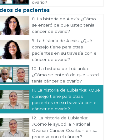
ovario?
deos de pacientes
8.
La historia de Alexis: ¿Cómo
se enteró de que usted tenía
cáncer de ovario?
9.
La historia de Alexis: ¿Qué
consejo tiene para otras
pacientes en su travesía con el
cáncer de ovario?
10.
La historia de Lubianka:
¿Cómo se enteró de que usted
tenía cáncer de ovario?
11.
La historia de Lubianka: ¿Qué
consejo tiene para otras
pacientes en su travesía con el
cáncer de ovario?
12.
La historia de Lubianka:
¿Cómo le ayudó la National
Ovarian Cancer Coalition en su
proceso con el cáncer?