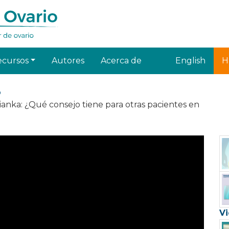
ecursos
Autores
Acerca de
English
H
o
bianka: ¿Qué consejo tiene para otras pacientes en
Vi