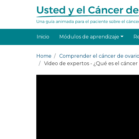
Inicio
Módulos de aprendizaje
R
Home
Comprender el cáncer de ovari
Video de expertos - ¿Qué es el cáncer