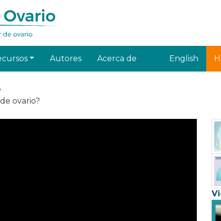
ecursos
Autores
Acerca de
English
H
o
 de ovario?
Vi